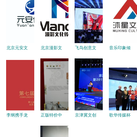
北京元安文
北京漫影文
飞鸟创意文
音乐印象倾
化传媒 探
化传媒 北
化传媒 引
听一夏 沐
寻北京文化
京文化传媒
领全国大型
星文化传媒
传媒产业的
版图中的创
活动策划与
与您在印象
发展与创新
意先锋
北京设计新
风情街的邂
潮流
逅
李纲携手龙
正版特价中
京津冀文创
歌华传媒杯
人康 北京
国近现代绘
协同新篇章
2020北京
文化传媒的
画艺术鉴赏
四大项目引
文化创意大