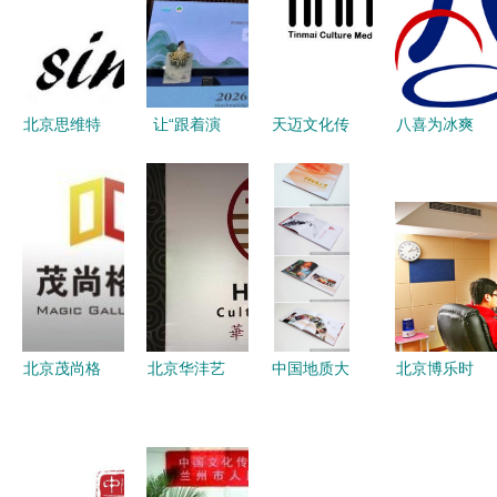
北京思维特
让“跟着演
天迈文化传
八喜为冰爽
教育文化传
出来贵
媒 北京文
升温——艾
播有限责任
州”成为文
化传媒行业
莱发喜与腾
公司
旅新热潮
的创新力量
岳星光、红
沙发文化优
势互补,达
成战略合
作,共同打
北京茂尚格
北京华沣艺
中国地质大
北京博乐时
造国货精品
文化传媒
采文化传媒
学60周年校
光文化 深
用光影筑
深耕文化沃
庆画册设计
耕文化传媒
梦，深耕首
土，绽放创
文化传承与
领域，传承